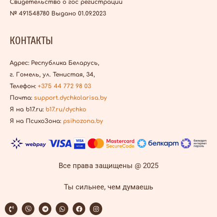
Свидетельство о гос регистрации
№ 491548780 Выдано 01.09.2023
КОНТАКТЫ
Адрес: Республика Беларусь,
г. Гомель, ул. Тенистая, 34,
Телефон:
+375 44 772 98 03
Почта:
support.dychkolarisa.by
Я на b17.ru:
b17.ru/dychko
Я на ПсихоЗона:
psihozona.by
Все права защищены @ 2025
Ты сильнее, чем думаешь
P
V
T
W
F
I
h
i
e
h
a
n